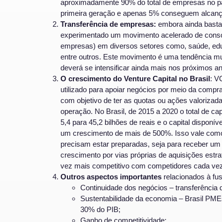
aproximadamente 90% do total de empresas no p
primeira geração e apenas 5% conseguem alcanç
Transferência de empresas:
embora ainda bastan
experimentado um movimento acelerado de consol
empresas) em diversos setores como, saúde, educa
entre outros. Este movimento é uma tendência mun
deverá se intensificar ainda mais nos próximos a
O crescimento do Venture Capital no Brasil
: V
utilizado para apoiar negócios por meio da compra 
com objetivo de ter as quotas ou ações valorizad
operação. No Brasil, de 2015 a 2020 o total de 
5,4 para 45,2 bilhões de reais e o capital disponív
um crescimento de mais de 500%. Isso vale como
precisam estar preparadas, seja para receber um 
crescimento por vias próprias de aquisições estr
vez mais competitivo com competidores cada ve
Outros aspectos importantes
relacionados à fu
Continuidade dos negócios – transferência
Sustentabilidade da economia – Brasil PM
30% do PIB;
Ganho de competitividade;