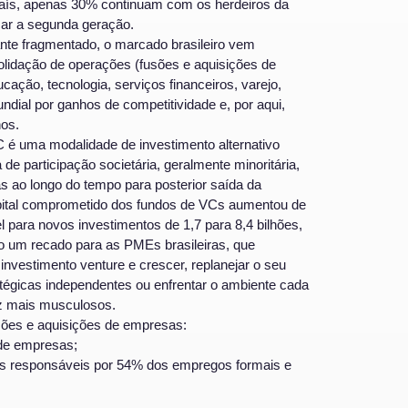
aís, apenas 30% continuam com os herdeiros da
ar a segunda geração.
te fragmentado, o marcado brasileiro vem
idação de operações (fusões e aquisições de
ção, tecnologia, serviços financeiros, varejo,
dial por ganhos de competitividade e, por aqui,
nos.
C é uma modalidade de investimento alternativo
de participação societária, geralmente minoritária,
as ao longo do tempo para posterior saída da
capital comprometido dos fundos de VCs aumentou de
el para novos investimentos de 1,7 para 8,4 bilhões,
 um recado para as PMEs brasileiras, que
investimento venture e crescer, replanejar o seu
atégicas independentes ou enfrentar o ambiente cada
z mais musculosos.
sões e aquisições de empresas:
 de empresas;
Es responsáveis por 54% dos empregos formais e