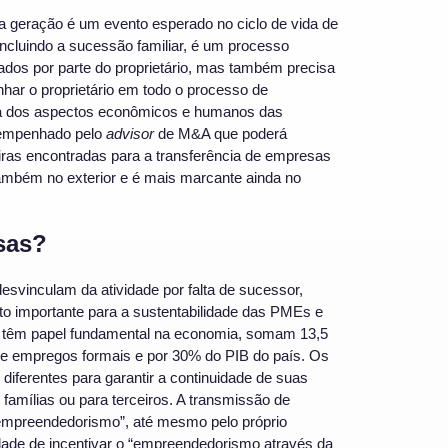
a geração é um evento esperado no ciclo de vida de
cluindo a sucessão familiar, é um processo
dos por parte do proprietário, mas também precisa
ar o proprietário em todo o processo de
cia dos aspectos econômicos e humanos das
esempenhado pelo
advisor
de M&A que poderá
iras encontradas para a transferência de empresas
 também no exterior e é mais marcante ainda no
sas?
desvinculam da atividade por falta de sucessor,
to importante para a sustentabilidade das PMEs e
 têm papel fundamental na economia, somam 13,5
de empregos formais e por 30% do PIB do país. Os
diferentes para garantir a continuidade de suas
 famílias ou para terceiros. A transmissão de
“empreendedorismo”, até mesmo pelo próprio
dade de incentivar o “empreendedorismo através da