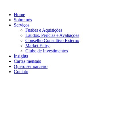
Ir
para
Home
o
Sobre nós
conteúdo
Serviços
Fusões e Aquisições
Laudos, Perícias e Avaliações
Conselho Consultivo Externo
Market Entry
Clube de Investimentos
Insights
Cartas mensais
Quero ser parceiro
Contato