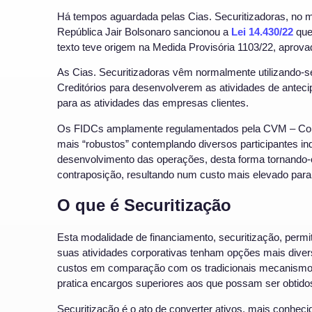
Há tempos aguardada pelas Cias. Securitizadoras, no 
República Jair Bolsonaro sancionou a
Lei 14.430/22
que 
texto teve origem na Medida Provisória 1103/22, apro
As Cias. Securitizadoras vêm normalmente utilizando-s
Creditórios para desenvolverem as atividades de anteci
para as atividades das empresas clientes.
Os FIDCs amplamente regulamentados pela CVM – Comi
mais “robustos” contemplando diversos participantes i
desenvolvimento das operações, desta forma tornando-
contraposição, resultando num custo mais elevado par
O que é Securitização
Esta modalidade de financiamento, securitização, permi
suas atividades corporativas tenham opções mais dive
custos em comparação com os tradicionais mecanismo
pratica encargos superiores aos que possam ser obtido
Securitização é o ato de converter ativos, mais conheci